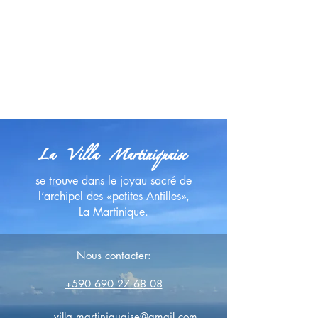
La Villa Martiniquaise
se trouve dans le joyau sacré de
l’archipel des «petites Antilles»,
La
Martinique
.
Nous contacter:
+590 690 27 68 08
villa.martiniquaise@gmail.com