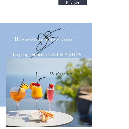
Envoyer
Bienvenue chez vous !
Le propriétaire, David ROYSTON
D.
Royston